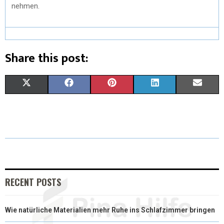
nehmen.
Share this post:
X
F
P
L
E
(
A
I
I
M
T
C
N
N
A
W
E
T
K
I
I
B
E
E
L
T
O
R
D
RECENT POSTS
T
O
E
I
Wie natürliche Materialien mehr Ruhe ins Schlafzimmer bringen
E
K
S
N