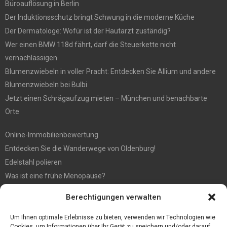
Büroauflösung in Berlin
Der Induktionsschutz bringt Schwung in die moderne Küche
Der Dermatologe: Wofür ist der Hautarzt zuständig?
Wer einen BMW 118d fährt, darf die Steuerkette nicht
vernachlässigen
Blumenzwiebeln in voller Pracht: Entdecken Sie Allium und andere
Blumenzwiebeln bei Bulbi
Jetzt einen Schrägaufzug mieten – München und benachbarte
Orte
Online-Immobilienbewertung
Entdecken Sie die Wanderwege von Oldenburg!
Edelstahl polieren
Was ist eine frühe Menopause?
Hochzeit fotografieren: Tipps für die perfekten Fotos
Berechtigungen verwalten
Tipps für günstige Parkplätze am Flughafen Köln
5 Dinge, die Sie tun müssen, wenn Sie nach Ibiza reisen
Um Ihnen optimale Erlebnisse zu bieten, verwenden wir Technologien wie
Cookies, um Informationen über Ihr Gerät zu speichern und/oder darauf