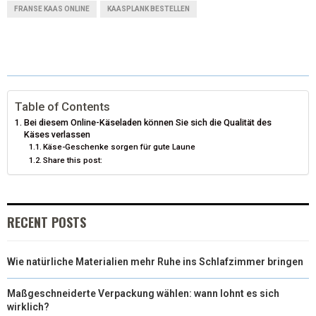
T
C
N
N
A
FRANSE KAAS ONLINE
KAASPLANK BESTELLEN
W
E
T
K
I
I
B
E
E
L
T
O
R
D
T
O
E
I
Table of Contents
Bei diesem Online-Käseladen können Sie sich die Qualität des
E
K
S
N
Käses verlassen
Käse-Geschenke sorgen für gute Laune
R
T
Share this post:
)
RECENT POSTS
Wie natürliche Materialien mehr Ruhe ins Schlafzimmer bringen
Maßgeschneiderte Verpackung wählen: wann lohnt es sich
wirklich?