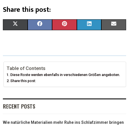
Share this post:
X
F
P
L
E
(
A
I
I
M
T
C
N
N
A
W
E
T
K
I
I
B
E
E
L
Table of Contents
Diese Roste werden ebenfalls in verschiedenen Größen angeboten.
T
O
R
D
Share this post:
T
O
E
I
E
K
S
N
RECENT POSTS
R
T
)
Wie natürliche Materialien mehr Ruhe ins Schlafzimmer bringen