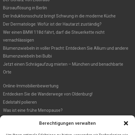
Büroauflösung in Berlin
Der Induktionsschutz bringt Schwung in die moderne Küche
Der Dermatologe: Wofür ist der Hautarzt zuständig?
Wer einen BMW 118d fährt, darf die Steuerkette nicht
vernachlässigen
Blumenzwiebeln in voller Pracht: Entdecken Sie Allium und andere
Blumenzwiebeln bei Bulbi
Jetzt einen Schrägaufzug mieten – München und benachbarte
Orte
Online-Immobilienbewertung
Entdecken Sie die Wanderwege von Oldenburg!
Edelstahl polieren
Was ist eine frühe Menopause?
Hochzeit fotografieren: Tipps für die perfekten Fotos
Berechtigungen verwalten
Tipps für günstige Parkplätze am Flughafen Köln
5 Dinge, die Sie tun müssen, wenn Sie nach Ibiza reisen