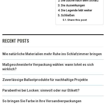
Die Suche nach dem Schatz
T
O
E
Die Auswirkungen
I
Die Legende lebt weiter
E
K
S
N
Schließen
Share this post:
R
T
)
RECENT POSTS
Wie natürliche Materialien mehr Ruhe ins Schlafzimmer bringen
Maßgeschneiderte Verpackung wählen: wann lohnt es sich
wirklich?
Zuverlässige Ballastprodukte für nachhaltige Projekte
Parabenfrei bei Locken: sinnvoll oder nur Etikett?
So bringen Sie Farbe in Ihre Versandverpackungen