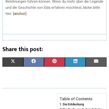
Belohnungen führen können. Wenn du mehr über die Legende
und die Geschichte von Elda erfahren möchtest, klicke bitte
hier:
[anchor]
.
.
Share this post:
X
F
P
L
E
(
A
I
I
M
T
C
N
N
A
W
E
T
K
I
I
B
E
E
L
Table of Contents
Die Entdeckung
T
O
R
D