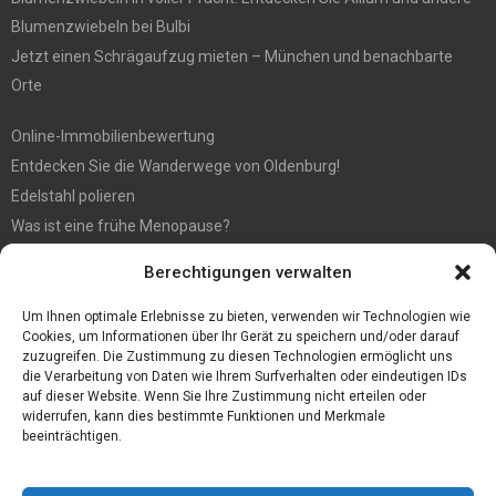
Blumenzwiebeln bei Bulbi
Jetzt einen Schrägaufzug mieten – München und benachbarte
Orte
Online-Immobilienbewertung
Entdecken Sie die Wanderwege von Oldenburg!
Edelstahl polieren
Was ist eine frühe Menopause?
Hochzeit fotografieren: Tipps für die perfekten Fotos
Berechtigungen verwalten
Tipps für günstige Parkplätze am Flughafen Köln
5 Dinge, die Sie tun müssen, wenn Sie nach Ibiza reisen
Um Ihnen optimale Erlebnisse zu bieten, verwenden wir Technologien wie
Cookies, um Informationen über Ihr Gerät zu speichern und/oder darauf
zuzugreifen. Die Zustimmung zu diesen Technologien ermöglicht uns
die Verarbeitung von Daten wie Ihrem Surfverhalten oder eindeutigen IDs
auf dieser Website. Wenn Sie Ihre Zustimmung nicht erteilen oder
widerrufen, kann dies bestimmte Funktionen und Merkmale
beeinträchtigen.