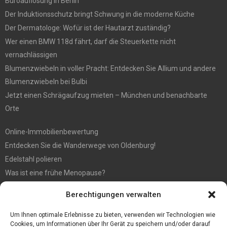
Büroauflösung in Berlin
Der Induktionsschutz bringt Schwung in die moderne Küche
Der Dermatologe: Wofür ist der Hautarzt zuständig?
Wer einen BMW 118d fährt, darf die Steuerkette nicht
vernachlässigen
Blumenzwiebeln in voller Pracht: Entdecken Sie Allium und andere
Blumenzwiebeln bei Bulbi
Jetzt einen Schrägaufzug mieten – München und benachbarte
Orte
Online-Immobilienbewertung
Entdecken Sie die Wanderwege von Oldenburg!
Edelstahl polieren
Was ist eine frühe Menopause?
Hochzeit fotografieren: Tipps für die perfekten Fotos
Berechtigungen verwalten
Tipps für günstige Parkplätze am Flughafen Köln
5 Dinge, die Sie tun müssen, wenn Sie nach Ibiza reisen
Um Ihnen optimale Erlebnisse zu bieten, verwenden wir Technologien wie
Cookies, um Informationen über Ihr Gerät zu speichern und/oder darauf