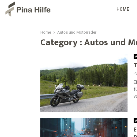
HOME
Home
Autos und Motorräder
Category : Autos und M
A
T
Pu
E
f
v
A
E