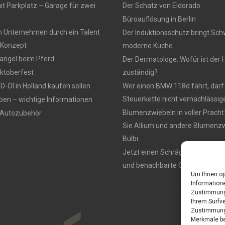
t Parkplatz – Garage für zwei
Der Schatz von Eldorado
Büroauflösung in Berlin
n Unternehmen durch ein Talent
Der Induktionsschutz bringt Sch
Konzept
moderne Küche
ngel beim Pferd
Der Dermatologe: Wofür ist der 
ktoberfest
zuständig?
-Öl in Holland kaufen sollen
Wer einen BMW 118d fährt, darf
Steuerkette nicht vernachlässig
ben – wichtige Informationen
Blumenzwiebeln in voller Pracht
 Autozubehör
Sie Allium und andere Blumenzw
Bulbi
Jetzt einen Schrägaufzug miet
und benachbarte Orte
Um Ihnen op
Informatione
Zustimmung 
Ihrem Surfve
Zustimmung 
Merkmale be