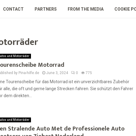
CONTACT
PARTNERS
FROM THE MEDIA
COOKIE P
otorräder
utos und Motorräder
ourenscheibe Motorrad
blished by Pina-hilfe.de
June 3, 2024
0
775
ine Tourenscheibe für das Motorrad ist ein unverzichtbares Zubehör
ür alle, die oft und gerne lange Strecken fahren. Sie schützt den Fahrer
or dem direkten...
utos und Motorräder
en Stralende Auto Met de Professionele Auto