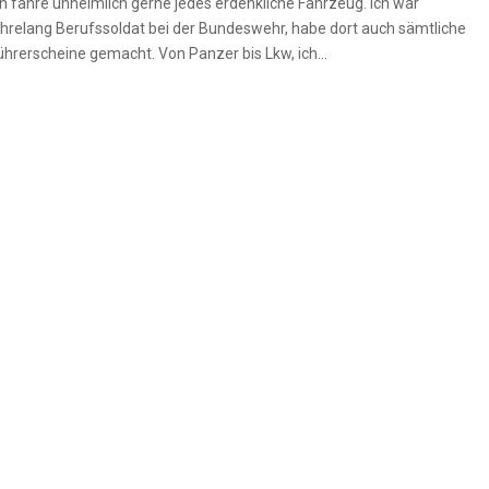
ch fahre unheimlich gerne jedes erdenkliche Fahrzeug. Ich war
ahrelang Berufssoldat bei der Bundeswehr, habe dort auch sämtliche
ührerscheine gemacht. Von Panzer bis Lkw, ich...