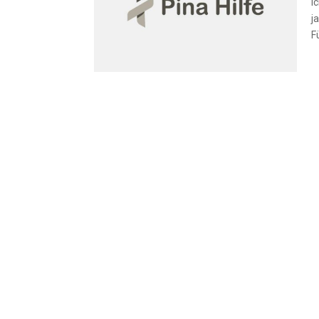
I
j
F