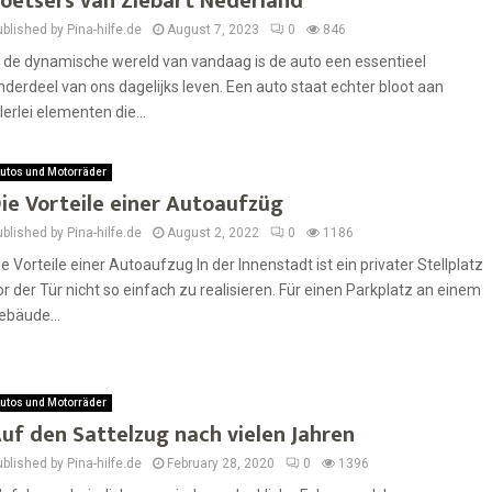
oetsers van Ziebart Nederland
blished by Pina-hilfe.de
August 7, 2023
0
846
n de dynamische wereld van vandaag is de auto een essentieel
nderdeel van ons dagelijks leven. Een auto staat echter bloot aan
llerlei elementen die...
utos und Motorräder
ie Vorteile einer Autoaufzüg
blished by Pina-hilfe.de
August 2, 2022
0
1186
ie Vorteile einer Autoaufzug In der Innenstadt ist ein privater Stellplatz
or der Tür nicht so einfach zu realisieren. Für einen Parkplatz an einem
ebäude...
utos und Motorräder
uf den Sattelzug nach vielen Jahren
blished by Pina-hilfe.de
February 28, 2020
0
1396