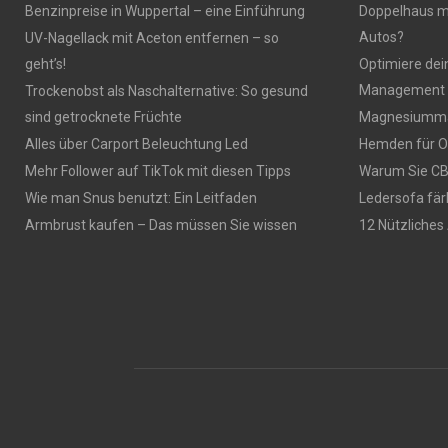
Benzinpreise in Wuppertal – eine Einführung
Doppelhaus mi
Autos?
UV-Nagellack mit Aceton entfernen – so
geht’s!
Optimiere dei
Management 
Trockenobst als Naschalternative: So gesund
sind getrocknete Früchte
Magnesiumma
Alles über Carport Beleuchtung Led
Hemden für O
Mehr Follower auf TikTok mit diesen Tipps
Warum Sie CBD
Wie man Snus benutzt: Ein Leitfaden
Ledersofa fär
Armbrust kaufen – Das müssen Sie wissen
12 Nützliches