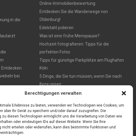
Online-Immobilienbewertung
Entdecken Sie die Wanderwege von
Oldenburg!
wung in die
Edelstahl polieren
Hautarzt
Was ist eine frühe Menopause?
Hochzeit fotografieren: Tipps für die
 die
perfekten Fotos
en
Tipps für günstige Parkplätze am Flughafen
: Entdecken
Köln
iebeln bei
5 Dinge, die Sie tun müssen, wenn Sie nach
Ibiza reisen
en – München
Berechtigungen verwalten
timale Erlebnisse zu bieten, verwenden wir Technologien wie Cookies, um
n über Ihr Gerät zu speichern und/oder darauf zuzugreifen. Die
zu diesen Technologien ermöglicht uns die Verarbeitung von Daten wie
rhalten oder eindeutigen IDs auf dieser Website. Wenn Sie Ihre
nicht erteilen oder widerrufen, kann dies bestimmte Funktionen und
einträchtigen.