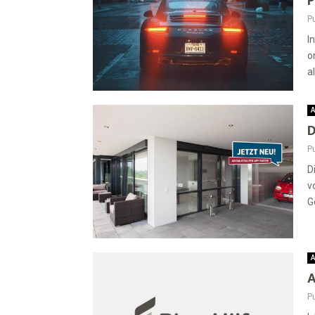
P
Pu
I
o
a
A
D
Pu
D
v
G
A
A
Pu