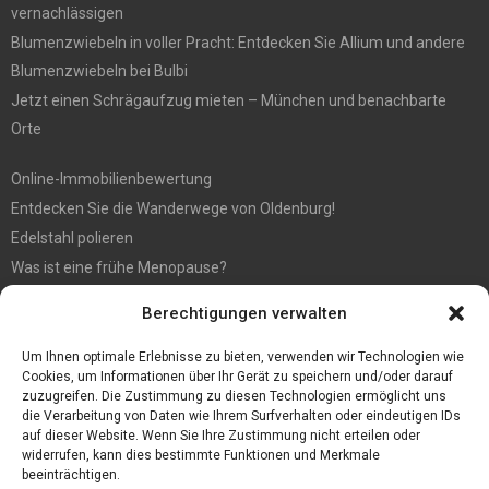
vernachlässigen
Blumenzwiebeln in voller Pracht: Entdecken Sie Allium und andere
Blumenzwiebeln bei Bulbi
Jetzt einen Schrägaufzug mieten – München und benachbarte
Orte
Online-Immobilienbewertung
Entdecken Sie die Wanderwege von Oldenburg!
Edelstahl polieren
Was ist eine frühe Menopause?
Hochzeit fotografieren: Tipps für die perfekten Fotos
Berechtigungen verwalten
Tipps für günstige Parkplätze am Flughafen Köln
5 Dinge, die Sie tun müssen, wenn Sie nach Ibiza reisen
Um Ihnen optimale Erlebnisse zu bieten, verwenden wir Technologien wie
Cookies, um Informationen über Ihr Gerät zu speichern und/oder darauf
zuzugreifen. Die Zustimmung zu diesen Technologien ermöglicht uns
die Verarbeitung von Daten wie Ihrem Surfverhalten oder eindeutigen IDs
auf dieser Website. Wenn Sie Ihre Zustimmung nicht erteilen oder
widerrufen, kann dies bestimmte Funktionen und Merkmale
beeinträchtigen.