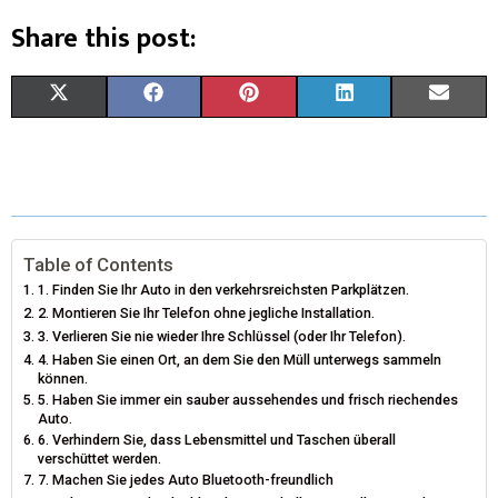
Share this post:
X
F
P
L
E
(
A
I
I
M
T
C
N
N
A
W
E
T
K
I
I
B
E
E
L
Table of Contents
1. Finden Sie Ihr Auto in den verkehrsreichsten Parkplätzen.
T
O
R
D
2. Montieren Sie Ihr Telefon ohne jegliche Installation.
3. Verlieren Sie nie wieder Ihre Schlüssel (oder Ihr Telefon).
T
O
E
I
4. Haben Sie einen Ort, an dem Sie den Müll unterwegs sammeln
E
K
S
N
können.
5. Haben Sie immer ein sauber aussehendes und frisch riechendes
R
T
Auto.
6. Verhindern Sie, dass Lebensmittel und Taschen überall
)
verschüttet werden.
7. Machen Sie jedes Auto Bluetooth-freundlich