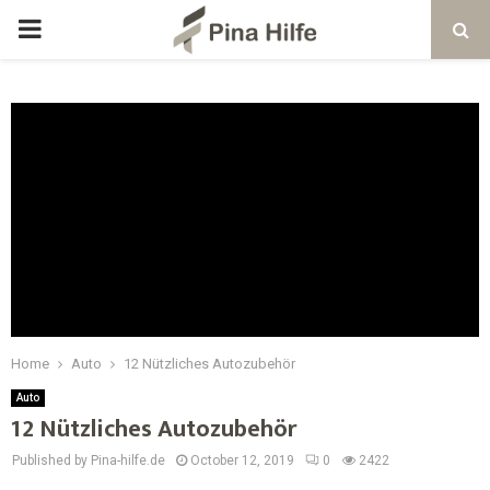
Home
Auto
12 Nützliches Autozubehör
Auto
12 Nützliches Autozubehör
Published by Pina-hilfe.de
October 12, 2019
0
2422