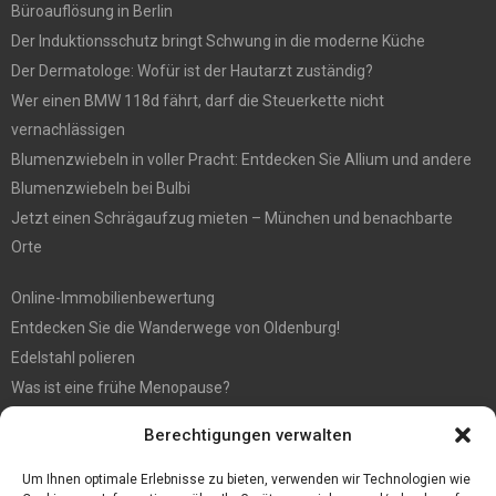
Büroauflösung in Berlin
Der Induktionsschutz bringt Schwung in die moderne Küche
Der Dermatologe: Wofür ist der Hautarzt zuständig?
Wer einen BMW 118d fährt, darf die Steuerkette nicht
vernachlässigen
Blumenzwiebeln in voller Pracht: Entdecken Sie Allium und andere
Blumenzwiebeln bei Bulbi
Jetzt einen Schrägaufzug mieten – München und benachbarte
Orte
Online-Immobilienbewertung
Entdecken Sie die Wanderwege von Oldenburg!
Edelstahl polieren
Was ist eine frühe Menopause?
Hochzeit fotografieren: Tipps für die perfekten Fotos
Berechtigungen verwalten
Tipps für günstige Parkplätze am Flughafen Köln
5 Dinge, die Sie tun müssen, wenn Sie nach Ibiza reisen
Um Ihnen optimale Erlebnisse zu bieten, verwenden wir Technologien wie