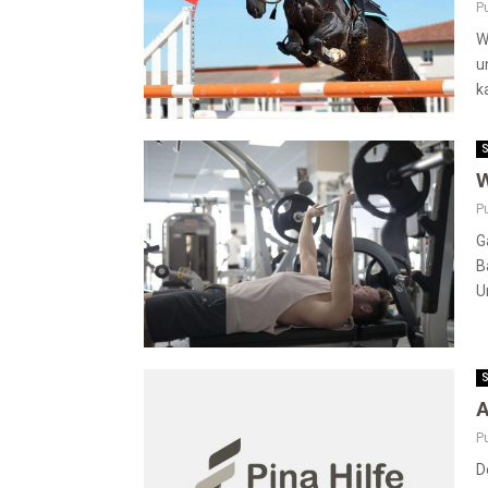
Pu
W
u
k
S
W
Pu
G
B
U
S
A
Pu
D