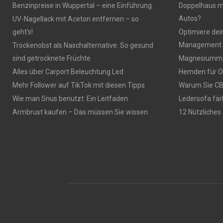
Benzinpreise in Wuppertal – eine Einführung
Doppelhaus mi
Autos?
UV-Nagellack mit Aceton entfernen – so
geht’s!
Optimiere dei
Management 
Trockenobst als Naschalternative: So gesund
sind getrocknete Früchte
Magnesiumma
Alles über Carport Beleuchtung Led
Hemden für O
Mehr Follower auf TikTok mit diesen Tipps
Warum Sie CBD
Wie man Snus benutzt: Ein Leitfaden
Ledersofa fär
Armbrust kaufen – Das müssen Sie wissen
12 Nützliches