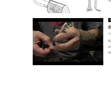
s
S
B
Pu
K
s
e