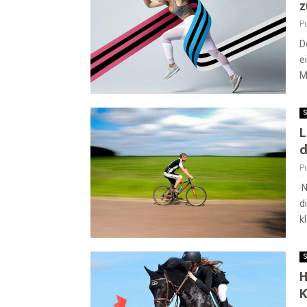
z
Pu
D
e
M
S
L
d
Pu
N
d
k
S
H
K