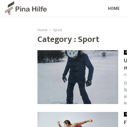
HOME
Home
Sport
Category : Sport
S
U
m
Pu
O
S
s
i
S
F