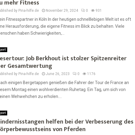
u mehr Fitness
blished by Pina-hilfe.de
November 29, 2024
0
931
ein Fitnesspartner in Köln In der heutigen schnelllebigen Welt ist es oft
ine Herausforderung, die eigene Fitness im Blick zu behalten. Viele
enschen haben Schwierigkeiten,...
port
esertour: Job Berkhout ist stolzer Spitzenreiter
er Gesamtwertung
blished by Pina-hilfe.de
June 26, 2023
0
1176
ach einigen Bergetappen genießen die Fahrer der Tour de France an
iesem Montag einen wohlverdienten Ruhetag. Ein Tag, um sich von
leinen Wehwehchen zu erholen....
port
indernisstangen helfen bei der Verbesserung des
örperbewusstseins von Pferden