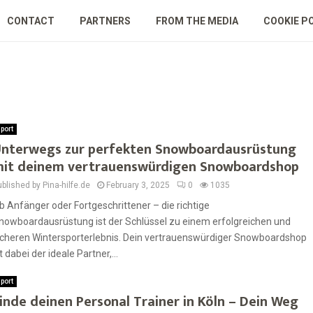
CONTACT
PARTNERS
FROM THE MEDIA
COOKIE P
port
nterwegs zur perfekten Snowboardausrüstung
it deinem vertrauenswürdigen Snowboardshop
blished by Pina-hilfe.de
February 3, 2025
0
1035
b Anfänger oder Fortgeschrittener – die richtige
nowboardausrüstung ist der Schlüssel zu einem erfolgreichen und
icheren Wintersporterlebnis. Dein vertrauenswürdiger Snowboardshop
st dabei der ideale Partner,...
port
inde deinen Personal Trainer in Köln – Dein Weg