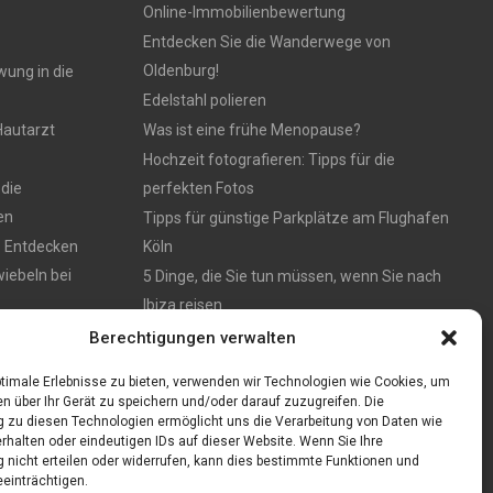
Online-Immobilienbewertung
Entdecken Sie die Wanderwege von
Oldenburg!
wung in die
Edelstahl polieren
Hautarzt
Was ist eine frühe Menopause?
Hochzeit fotografieren: Tipps für die
 die
perfekten Fotos
en
Tipps für günstige Parkplätze am Flughafen
: Entdecken
Köln
iebeln bei
5 Dinge, die Sie tun müssen, wenn Sie nach
Ibiza reisen
en – München
Berechtigungen verwalten
timale Erlebnisse zu bieten, verwenden wir Technologien wie Cookies, um
n über Ihr Gerät zu speichern und/oder darauf zuzugreifen. Die
zu diesen Technologien ermöglicht uns die Verarbeitung von Daten wie
rhalten oder eindeutigen IDs auf dieser Website. Wenn Sie Ihre
nicht erteilen oder widerrufen, kann dies bestimmte Funktionen und
einträchtigen.