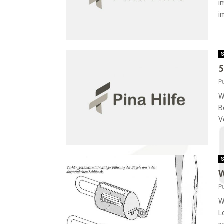
i
i
S
5
Pu
W
B
V
S
W
Pu
W
L