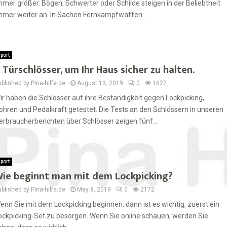
mmer größer. Bögen, Schwerter oder Schilde steigen in der Beliebtheit
mmer weiter an. In Sachen Fernkampfwaffen...
port
 Türschlösser, um Ihr Haus sicher zu halten.
blished by Pina-hilfe.de
August 13, 2019
0
1627
ir haben die Schlösser auf ihre Beständigkeit gegen Lockpicking,
ohren und Pedalkraft getestet. Die Tests an den Schlössern in unseren
erbraucherberichten über Schlösser zeigen fünf...
port
ie beginnt man mit dem Lockpicking?
blished by Pina-hilfe.de
May 8, 2019
0
2172
enn Sie mit dem Lockpicking beginnen, dann ist es wichtig, zuerst ein
ockpicking-Set zu besorgen. Wenn Sie online schauen, werden Sie