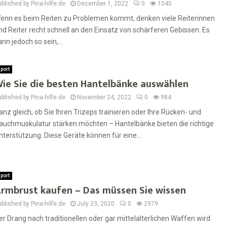
blished by Pina-hilfe.de
December 1, 2022
0
1045
enn es beim Reiten zu Problemen kommt, denken viele Reiterinnen
nd Reiter recht schnell an den Einsatz von schärferen Gebissen. Es
ann jedoch so sein,...
port
ie Sie die besten Hantelbänke auswählen
blished by Pina-hilfe.de
November 24, 2022
0
984
anz gleich, ob Sie Ihren Trizeps trainieren oder Ihre Rücken- und
auchmuskulatur stärken möchten – Hantelbänke bieten die richtige
nterstützung. Diese Geräte können für eine...
port
rmbrust kaufen – Das müssen Sie wissen
blished by Pina-hilfe.de
July 23, 2020
0
2979
er Drang nach traditionellen oder gar mittelalterlichen Waffen wird