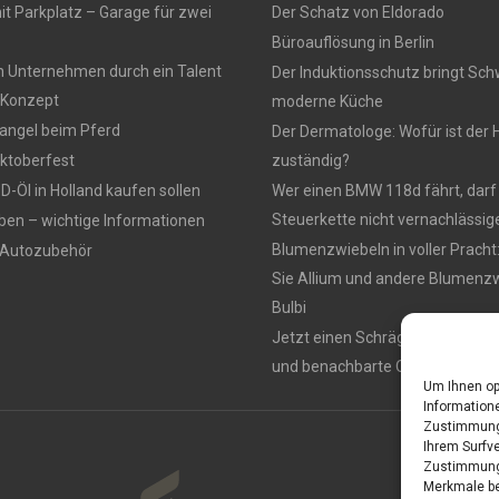
t Parkplatz – Garage für zwei
Der Schatz von Eldorado
Büroauflösung in Berlin
n Unternehmen durch ein Talent
Der Induktionsschutz bringt Sch
Konzept
moderne Küche
ngel beim Pferd
Der Dermatologe: Wofür ist der 
ktoberfest
zuständig?
-Öl in Holland kaufen sollen
Wer einen BMW 118d fährt, darf
Steuerkette nicht vernachlässig
ben – wichtige Informationen
Blumenzwiebeln in voller Pracht
 Autozubehör
Sie Allium und andere Blumenzw
Bulbi
Jetzt einen Schrägaufzug miet
und benachbarte Orte
Um Ihnen op
Informatione
Zustimmung 
Ihrem Surfve
Zustimmung 
Merkmale be