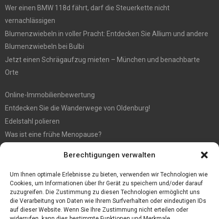
Wer einen BMW 118d fährt, darf die Steuerkette nicht
vernachlässigen
Blumenzwiebeln in voller Pracht: Entdecken Sie Allium und andere
Blumenzwiebeln bei Bulbi
Jetzt einen Schrägaufzug mieten – München und benachbarte
Orte
Online-Immobilienbewertung
Entdecken Sie die Wanderwege von Oldenburg!
Edelstahl polieren
Was ist eine frühe Menopause?
Hochzeit fotografieren: Tipps für die perfekten Fotos
Berechtigungen verwalten
Tipps für günstige Parkplätze am Flughafen Köln
5 Dinge, die Sie tun müssen, wenn Sie nach Ibiza reisen
Um Ihnen optimale Erlebnisse zu bieten, verwenden wir Technologien wie
Cookies, um Informationen über Ihr Gerät zu speichern und/oder darauf
zuzugreifen. Die Zustimmung zu diesen Technologien ermöglicht uns
die Verarbeitung von Daten wie Ihrem Surfverhalten oder eindeutigen IDs
auf dieser Website. Wenn Sie Ihre Zustimmung nicht erteilen oder
widerrufen, kann dies bestimmte Funktionen und Merkmale