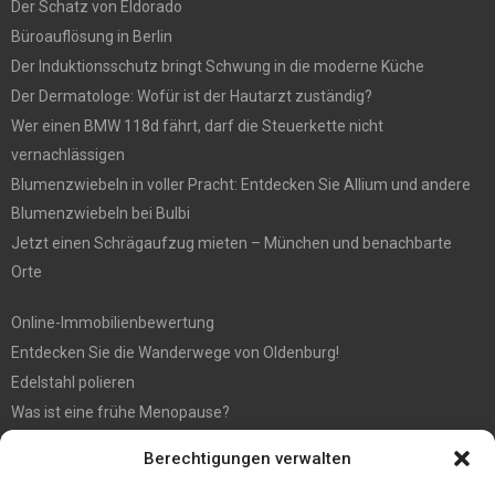
Der Schatz von Eldorado
Büroauflösung in Berlin
Der Induktionsschutz bringt Schwung in die moderne Küche
Der Dermatologe: Wofür ist der Hautarzt zuständig?
Wer einen BMW 118d fährt, darf die Steuerkette nicht
vernachlässigen
Blumenzwiebeln in voller Pracht: Entdecken Sie Allium und andere
Blumenzwiebeln bei Bulbi
Jetzt einen Schrägaufzug mieten – München und benachbarte
Orte
Online-Immobilienbewertung
Entdecken Sie die Wanderwege von Oldenburg!
Edelstahl polieren
Was ist eine frühe Menopause?
Hochzeit fotografieren: Tipps für die perfekten Fotos
Berechtigungen verwalten
Tipps für günstige Parkplätze am Flughafen Köln