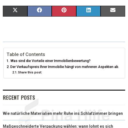
X
F
P
L
E
(
A
I
I
M
T
C
N
N
A
W
E
T
K
I
I
B
E
E
L
Table of Contents
Was sind die Vorteile einer Immobilienbewertung?
T
O
R
D
Der Verkaufspreis Ihrer Immobilie hängt von mehreren Aspekten ab.
Share this post:
T
O
E
I
E
K
S
N
R
T
RECENT POSTS
)
Wie natürliche Materialien mehr Ruhe ins Schlafzimmer bringen
Maßgeschneiderte Verpackung wählen: wann lohnt es sich