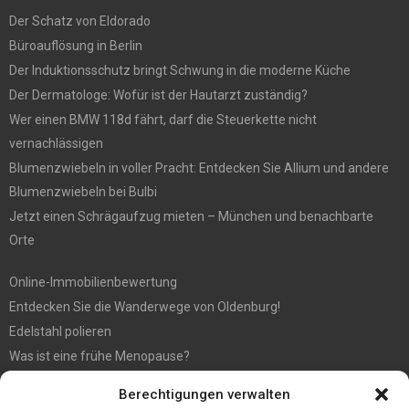
Der Schatz von Eldorado
Büroauflösung in Berlin
Der Induktionsschutz bringt Schwung in die moderne Küche
Der Dermatologe: Wofür ist der Hautarzt zuständig?
Wer einen BMW 118d fährt, darf die Steuerkette nicht
vernachlässigen
Blumenzwiebeln in voller Pracht: Entdecken Sie Allium und andere
Blumenzwiebeln bei Bulbi
Jetzt einen Schrägaufzug mieten – München und benachbarte
Orte
Online-Immobilienbewertung
Entdecken Sie die Wanderwege von Oldenburg!
Edelstahl polieren
Was ist eine frühe Menopause?
Hochzeit fotografieren: Tipps für die perfekten Fotos
Berechtigungen verwalten
Tipps für günstige Parkplätze am Flughafen Köln