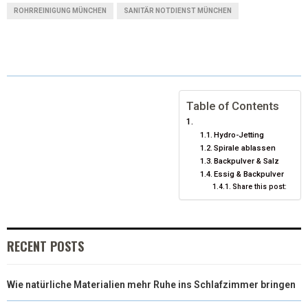
T
C
N
N
A
ROHRREINIGUNG MÜNCHEN
SANITÄR NOTDIENST MÜNCHEN
W
E
T
K
I
I
B
E
E
L
T
O
R
D
T
O
E
I
Table of Contents
E
K
S
N
Hydro-Jetting
Spirale ablassen
R
T
Backpulver & Salz
Essig & Backpulver
)
Share this post:
RECENT POSTS
Wie natürliche Materialien mehr Ruhe ins Schlafzimmer bringen