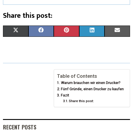
Share this post:
X
F
P
L
E
(
A
I
I
M
T
C
N
N
A
W
E
T
K
I
I
B
E
E
L
Table of Contents
Warum brauchen wir einen Drucker?
T
O
R
D
Fünf Gründe, einen Drucker zu kaufen
T
O
Fazit
E
I
Share this post:
E
K
S
N
R
T
RECENT POSTS
)