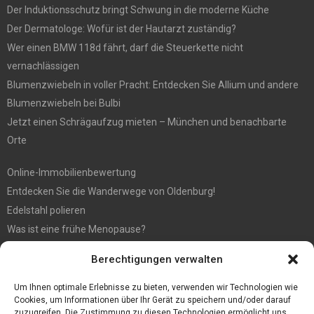
Der Induktionsschutz bringt Schwung in die moderne Küche
Der Dermatologe: Wofür ist der Hautarzt zuständig?
Wer einen BMW 118d fährt, darf die Steuerkette nicht
vernachlässigen
Blumenzwiebeln in voller Pracht: Entdecken Sie Allium und andere
Blumenzwiebeln bei Bulbi
Jetzt einen Schrägaufzug mieten – München und benachbarte
Orte
Online-Immobilienbewertung
Entdecken Sie die Wanderwege von Oldenburg!
Edelstahl polieren
Was ist eine frühe Menopause?
Hochzeit fotografieren: Tipps für die perfekten Fotos
Berechtigungen verwalten
Tipps für günstige Parkplätze am Flughafen Köln
5 Dinge, die Sie tun müssen, wenn Sie nach Ibiza reisen
Um Ihnen optimale Erlebnisse zu bieten, verwenden wir Technologien wie
Cookies, um Informationen über Ihr Gerät zu speichern und/oder darauf
zuzugreifen. Die Zustimmung zu diesen Technologien ermöglicht uns