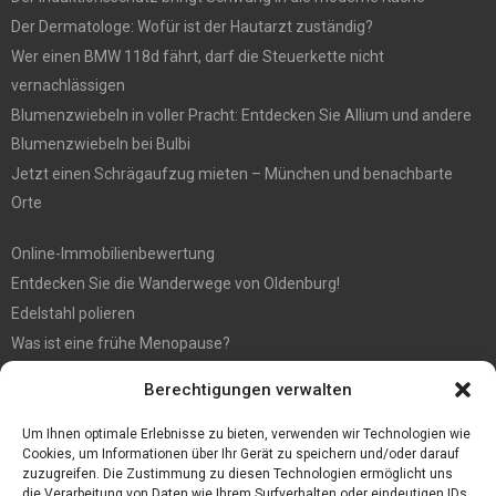
Der Dermatologe: Wofür ist der Hautarzt zuständig?
Wer einen BMW 118d fährt, darf die Steuerkette nicht
vernachlässigen
Blumenzwiebeln in voller Pracht: Entdecken Sie Allium und andere
Blumenzwiebeln bei Bulbi
Jetzt einen Schrägaufzug mieten – München und benachbarte
Orte
Online-Immobilienbewertung
Entdecken Sie die Wanderwege von Oldenburg!
Edelstahl polieren
Was ist eine frühe Menopause?
Hochzeit fotografieren: Tipps für die perfekten Fotos
Berechtigungen verwalten
Tipps für günstige Parkplätze am Flughafen Köln
5 Dinge, die Sie tun müssen, wenn Sie nach Ibiza reisen
Um Ihnen optimale Erlebnisse zu bieten, verwenden wir Technologien wie
Cookies, um Informationen über Ihr Gerät zu speichern und/oder darauf
zuzugreifen. Die Zustimmung zu diesen Technologien ermöglicht uns
die Verarbeitung von Daten wie Ihrem Surfverhalten oder eindeutigen IDs