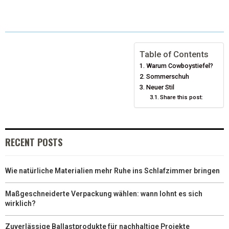
T
C
N
N
A
W
E
T
K
I
I
B
E
E
L
Table of Contents
Warum Cowboystiefel?
T
O
R
D
Sommerschuh
T
O
E
Neuer Stil
I
Share this post:
E
K
S
N
R
T
RECENT POSTS
)
Wie natürliche Materialien mehr Ruhe ins Schlafzimmer bringen
Maßgeschneiderte Verpackung wählen: wann lohnt es sich
wirklich?
Zuverlässige Ballastprodukte für nachhaltige Projekte