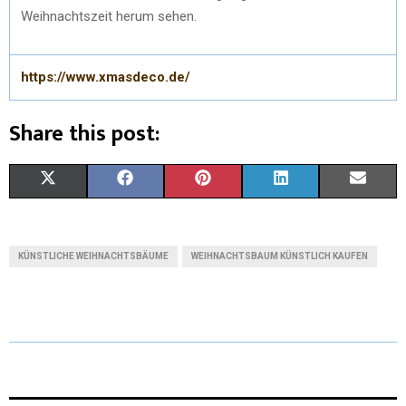
Weihnachtszeit herum sehen.
https://www.xmasdeco.de/
Share this post:
X
F
P
L
E
(
A
I
I
M
T
C
N
N
A
KÜNSTLICHE WEIHNACHTSBÄUME
WEIHNACHTSBAUM KÜNSTLICH KAUFEN
W
E
T
K
I
I
B
E
E
L
T
O
R
D
T
O
E
I