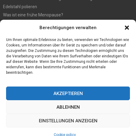
Edelstahl polieren
Was ist eine frühe Menopause?
Hochzeit fotografieren: Tipps für die perfekten Fotos
Berechtigungen verwalten
Tipps für günstige Parkplätze am Flughafen Köln
5 Dinge, die Sie tun müssen, wenn Sie nach Ibiza reisen
Um Ihnen optimale Erlebnisse zu bieten, verwenden wir Technologien wie
Cookies, um Informationen über Ihr Gerät zu speichern und/oder darauf
zuzugreifen. Die Zustimmung zu diesen Technologien ermöglicht uns
die Verarbeitung von Daten wie Ihrem Surfverhalten oder eindeutigen IDs
auf dieser Website. Wenn Sie Ihre Zustimmung nicht erteilen oder
widerrufen, kann dies bestimmte Funktionen und Merkmale
beeinträchtigen.
AKZEPTIEREN
ABLEHNEN
@2023 - www.Pina-hilfe.de. All Right Reserved.
EINSTELLUNGEN ANZEIGEN
Home
Cookie policy (EU)
Our authors
Partners
Website index
Cookie policy