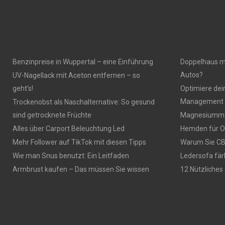
Benzinpreise in Wuppertal – eine Einführung
Doppelhaus mi
Autos?
UV-Nagellack mit Aceton entfernen – so
geht’s!
Optimiere dei
Management 
Trockenobst als Naschalternative: So gesund
sind getrocknete Früchte
Magnesiumma
Alles über Carport Beleuchtung Led
Hemden für O
Mehr Follower auf TikTok mit diesen Tipps
Warum Sie CBD
Wie man Snus benutzt: Ein Leitfaden
Ledersofa fär
Armbrust kaufen – Das müssen Sie wissen
12 Nützliches