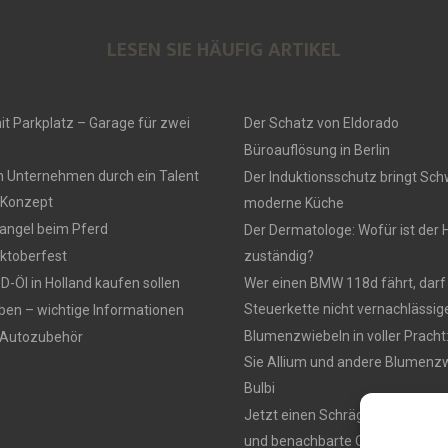
LESEN SIE HÄUFIG ARTIKEL
t Parkplatz – Garage für zwei
Der Schatz von Eldorado
Büroauflösung in Berlin
n Unternehmen durch ein Talent
Der Induktionsschutz bringt Sch
Konzept
moderne Küche
ngel beim Pferd
Der Dermatologe: Wofür ist der 
ktoberfest
zuständig?
-Öl in Holland kaufen sollen
Wer einen BMW 118d fährt, darf
Steuerkette nicht vernachlässig
ben – wichtige Informationen
Blumenzwiebeln in voller Pracht
 Autozubehör
Sie Allium und andere Blumenzw
Bulbi
Jetzt einen Schrägaufzug miet
und benachbarte Orte