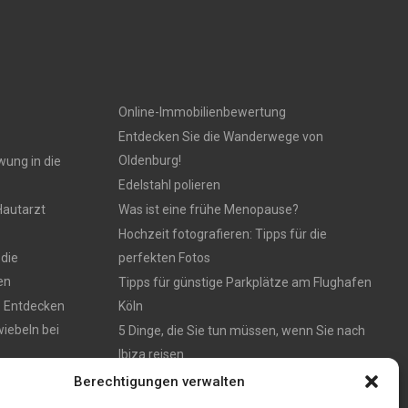
Online-Immobilienbewertung
Entdecken Sie die Wanderwege von
Oldenburg!
wung in die
Edelstahl polieren
Hautarzt
Was ist eine frühe Menopause?
Hochzeit fotografieren: Tipps für die
 die
perfekten Fotos
en
Tipps für günstige Parkplätze am Flughafen
: Entdecken
Köln
iebeln bei
5 Dinge, die Sie tun müssen, wenn Sie nach
Ibiza reisen
en – München
Berechtigungen verwalten