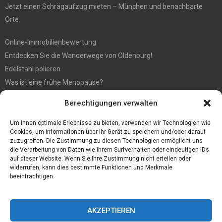
Jetzt einen Schrägaufzug mieten – München und benachbarte
Orte
Online-Immobilienbewertung
Entdecken Sie die Wanderwege von Oldenburg!
Edelstahl polieren
Was ist eine frühe Menopause?
Hochzeit fotografieren: Tipps für die perfekten Fotos
Berechtigungen verwalten
Tipps für günstige Parkplätze am Flughafen Köln
5 Dinge, die Sie tun müssen, wenn Sie nach Ibiza reisen
Um Ihnen optimale Erlebnisse zu bieten, verwenden wir Technologien wie
Cookies, um Informationen über Ihr Gerät zu speichern und/oder darauf
zuzugreifen. Die Zustimmung zu diesen Technologien ermöglicht uns
die Verarbeitung von Daten wie Ihrem Surfverhalten oder eindeutigen IDs
auf dieser Website. Wenn Sie Ihre Zustimmung nicht erteilen oder
widerrufen, kann dies bestimmte Funktionen und Merkmale
beeinträchtigen.
AKZEPTIEREN