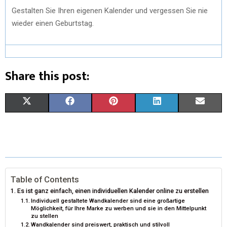
Gestalten Sie Ihren eigenen Kalender und vergessen Sie nie
wieder einen Geburtstag.
Share this post:
X
F
P
L
E
(
A
I
I
M
T
C
N
N
A
W
E
T
K
I
I
B
E
E
L
Table of Contents
Es ist ganz einfach, einen individuellen Kalender online zu erstellen
T
O
R
D
Individuell gestaltete Wandkalender sind eine großartige
Möglichkeit, für Ihre Marke zu werben und sie in den Mittelpunkt
T
O
E
I
zu stellen
Wandkalender sind preiswert, praktisch und stilvoll