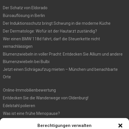
Der Schatz von Eldorado
Büroauflösung in Berlin
Der Induktionsschutz bringt Schwung in die moderne Küche
Der Dermatologe: Wofür ist der Hautarzt zuständig?
Wer einen BMW 118d fährt, darf die Steuerkette nicht
vernachlässigen
Blumenzwiebeln in voller Pracht: Entdecken Sie Allium und andere
Blumenzwiebeln bei Bulbi
Jetzt einen Schrägaufzug mieten – München und benachbarte
Orte
Online-Immobilienbewertung
Entdecken Sie die Wanderwege von Oldenburg!
Edelstahl polieren
Was ist eine frühe Menopause?
Hochzeit fotografieren: Tipps für die perfekten Fotos
Berechtigungen verwalten
Tipps für günstige Parkplätze am Flughafen Köln