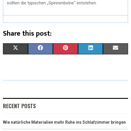
sollten die typischen „Spinnenbeine“ entstehen.
Share this post:
X
F
P
L
E
(
A
I
I
M
T
C
N
N
A
W
E
T
K
I
I
B
E
E
L
T
O
R
D
RECENT POSTS
T
O
E
I
Wie natürliche Materialien mehr Ruhe ins Schlafzimmer bringen
E
K
S
N