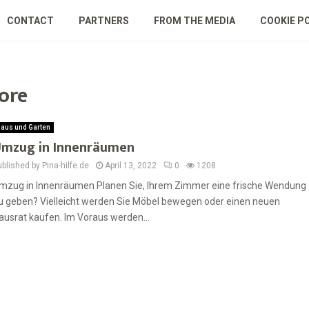
CONTACT
PARTNERS
FROM THE MEDIA
COOKIE P
ore
aus und Garten
mzug in Innenräumen
blished by Pina-hilfe.de
April 13, 2022
0
1208
mzug in Innenräumen Planen Sie, Ihrem Zimmer eine frische Wendung
u geben? Vielleicht werden Sie Möbel bewegen oder einen neuen
ausrat kaufen. Im Voraus werden...