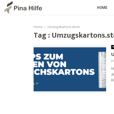
HOME
Home
Umzugskartons.store
Tag : Umzugskartons.st
H
U
Pu
U
z
H