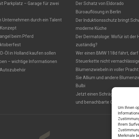
t Parkplatz – Garage für zwei
Der Schatz von Eldorado
Büroauflösung in Berlin
n Unternehmen durch ein Talent
Der Induktionsschutz bringt Sch
Konzept
moderne Küche
ngel beim Pferd
Der Dermatologe: Wofür ist der 
ktoberfest
zuständig?
-Öl in Holland kaufen sollen
Wer einen BMW 118d fährt, darf
Steuerkette nicht vernachlässig
ben – wichtige Informationen
Blumenzwiebeln in voller Pracht
 Autozubehör
Sie Allium und andere Blumenzw
Bulbi
Jetzt einen Schrägaufzug miet
und benachbarte Orte
Um Ihnen op
Informatione
Zustimmung 
Ihrem Surfve
Zustimmung 
Merkmale be