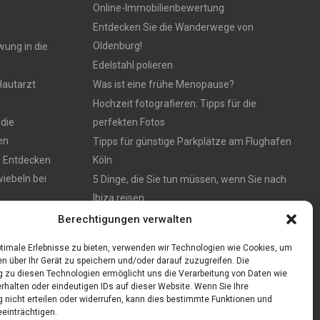
Online-Immobilienbewertung
Entdecken Sie die Wanderwege von
Oldenburg!
wung in die
Edelstahl polieren
Hautarzt
Was ist eine frühe Menopause?
Hochzeit fotografieren: Tipps für die
 die
perfekten Fotos
en
Tipps für günstige Parkplätze am Flughafen
: Entdecken
Köln
iebeln bei
5 Dinge, die Sie tun müssen, wenn Sie nach
Ibiza reisen
en – München
Berechtigungen verwalten
timale Erlebnisse zu bieten, verwenden wir Technologien wie Cookies, um
n über Ihr Gerät zu speichern und/oder darauf zuzugreifen. Die
zu diesen Technologien ermöglicht uns die Verarbeitung von Daten wie
rhalten oder eindeutigen IDs auf dieser Website. Wenn Sie Ihre
nicht erteilen oder widerrufen, kann dies bestimmte Funktionen und
einträchtigen.