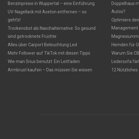
Benzinpreise in Wuppertal – eine Einführung
Doppelhaus mi
Autos?
UV-Nagellack mit Aceton entfernen – so
geht’s!
Optimiere dei
Management 
Trockenobst als Naschalternative: So gesund
sind getrocknete Früchte
Magnesiumma
Alles über Carport Beleuchtung Led
Hemden für O
Mehr Follower auf TikTok mit diesen Tipps
Warum Sie CBD
Wie man Snus benutzt: Ein Leitfaden
Ledersofa fär
Armbrust kaufen – Das müssen Sie wissen
12 Nützliches