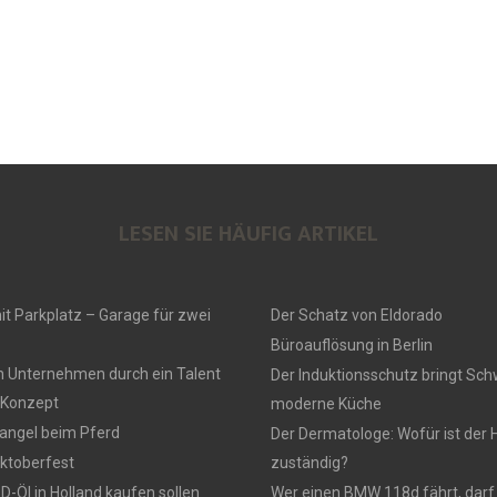
LESEN SIE HÄUFIG ARTIKEL
t Parkplatz – Garage für zwei
Der Schatz von Eldorado
Büroauflösung in Berlin
n Unternehmen durch ein Talent
Der Induktionsschutz bringt Sch
Konzept
moderne Küche
ngel beim Pferd
Der Dermatologe: Wofür ist der 
ktoberfest
zuständig?
-Öl in Holland kaufen sollen
Wer einen BMW 118d fährt, darf