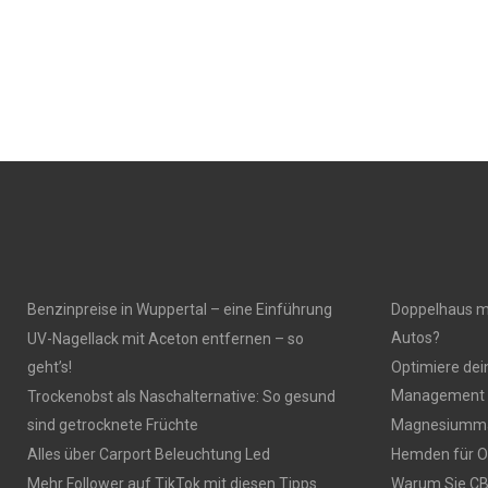
Benzinpreise in Wuppertal – eine Einführung
Doppelhaus mi
Autos?
UV-Nagellack mit Aceton entfernen – so
geht’s!
Optimiere dei
Management 
Trockenobst als Naschalternative: So gesund
sind getrocknete Früchte
Magnesiumma
Alles über Carport Beleuchtung Led
Hemden für O
Mehr Follower auf TikTok mit diesen Tipps
Warum Sie CBD