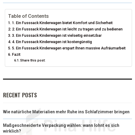
W
E
T
K
I
I
B
E
E
L
Table of Contents
1. Ein Fusssack Kinderwagen bietet Komfort und Sicherheit
T
O
R
D
2. Ein Fusssack Kinderwagen ist leicht zu tragen und zu bedienen
3. Ein Fusssack Kinderwagen ist vielseitig einsetzbar
T
O
E
I
4. Ein Fusssack Kinderwagen ist kostengünstig
E
K
S
N
5. Ein Fusssack Kinderwagen erspart Ihnen massive Aufräumarbeit
Fazit
R
T
Share this post:
)
RECENT POSTS
Wie natürliche Materialien mehr Ruhe ins Schlafzimmer bringen
Maßgeschneiderte Verpackung wählen: wann lohnt es sich
wirklich?