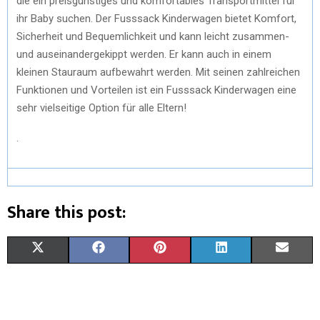
die ein preisgünstiges und komfortables Transportmittel für
ihr Baby suchen. Der Fusssack Kinderwagen bietet Komfort,
Sicherheit und Bequemlichkeit und kann leicht zusammen-
und auseinandergekippt werden. Er kann auch in einem
kleinen Stauraum aufbewahrt werden. Mit seinen zahlreichen
Funktionen und Vorteilen ist ein Fusssack Kinderwagen eine
sehr vielseitige Option für alle Eltern!
.
Share this post:
X
F
P
L
E
(
A
I
I
M
T
C
N
N
A