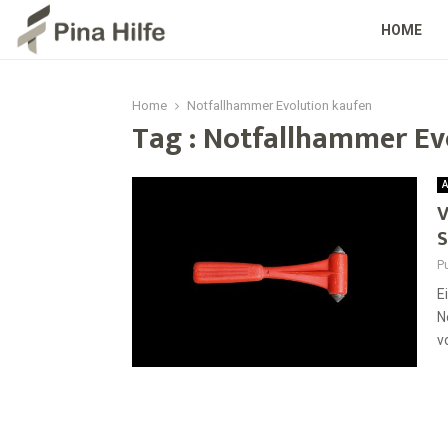
HOME
Home
Notfallhammer Evolution kaufen
Tag : Notfallhammer Ev
A
V
S
Pu
E
N
v