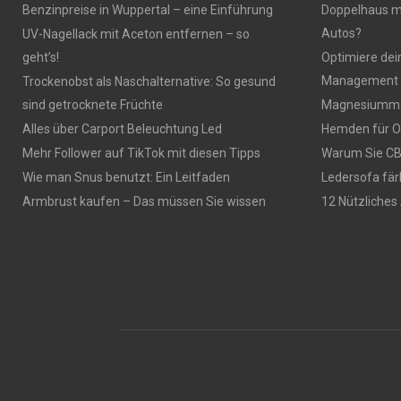
Benzinpreise in Wuppertal – eine Einführung
Doppelhaus mi
Autos?
UV-Nagellack mit Aceton entfernen – so
geht’s!
Optimiere dei
Management 
Trockenobst als Naschalternative: So gesund
sind getrocknete Früchte
Magnesiumma
Alles über Carport Beleuchtung Led
Hemden für O
Mehr Follower auf TikTok mit diesen Tipps
Warum Sie CBD
Wie man Snus benutzt: Ein Leitfaden
Ledersofa fär
Armbrust kaufen – Das müssen Sie wissen
12 Nützliches