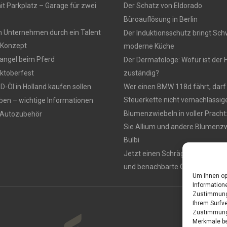
t Parkplatz – Garage für zwei
Der Schatz von Eldorado
Büroauflösung in Berlin
n Unternehmen durch ein Talent
Der Induktionsschutz bringt Sch
Konzept
moderne Küche
ngel beim Pferd
Der Dermatologe: Wofür ist der 
ktoberfest
zuständig?
-Öl in Holland kaufen sollen
Wer einen BMW 118d fährt, darf
Steuerkette nicht vernachlässig
ben – wichtige Informationen
Blumenzwiebeln in voller Pracht
 Autozubehör
Sie Allium und andere Blumenzw
Bulbi
Jetzt einen Schrägaufzug miet
und benachbarte Orte
Um Ihnen op
Informatione
Zustimmung 
Ihrem Surfve
Zustimmung 
Merkmale be