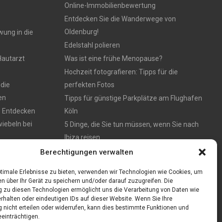
Online-Immobilienbewertung
Entdecken Sie die Wanderwege von
Oldenburg!
wung in die
Edelstahl polieren
Hautarzt
Was ist eine frühe Menopause?
Hochzeit fotografieren: Tipps für die
 die
perfekten Fotos
en
Tipps für günstige Parkplätze am Flughafen
: Entdecken
Köln
iebeln bei
5 Dinge, die Sie tun müssen, wenn Sie nach
Ibiza reisen
en – München
Berechtigungen verwalten
timale Erlebnisse zu bieten, verwenden wir Technologien wie Cookies, um
n über Ihr Gerät zu speichern und/oder darauf zuzugreifen. Die
zu diesen Technologien ermöglicht uns die Verarbeitung von Daten wie
rhalten oder eindeutigen IDs auf dieser Website. Wenn Sie Ihre
nicht erteilen oder widerrufen, kann dies bestimmte Funktionen und
einträchtigen.