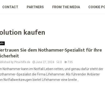
CONTACT
PARTNERS
FROM THE MEDIA
COOKIE P
olution kaufen
uto
ertrauen Sie dem Nothammer-Spezialist für Ihre
icherheit
blished by Pina-hilfe.de
June 27, 2024
0
735
in Nothammer kann im Notfall Leben retten, und genau dafür steht der
othammer-Spezialist die Firma Lifehammer. Als führender Anbieter
on Notfallwerkzeugen bietet Lifehammer eine breite...