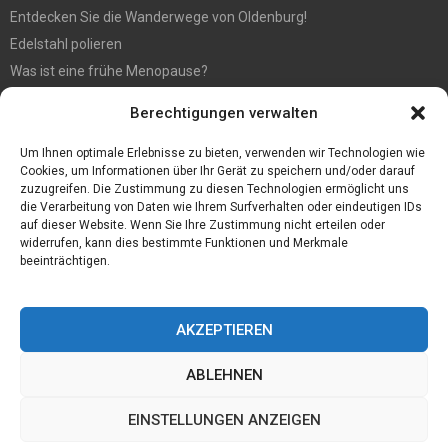
Entdecken Sie die Wanderwege von Oldenburg!
Edelstahl polieren
Was ist eine frühe Menopause?
Hochzeit fotografieren: Tipps für die perfekten Fotos
Berechtigungen verwalten
Tipps für günstige Parkplätze am Flughafen Köln
5 Dinge, die Sie tun müssen, wenn Sie nach Ibiza reisen
Um Ihnen optimale Erlebnisse zu bieten, verwenden wir Technologien wie
Cookies, um Informationen über Ihr Gerät zu speichern und/oder darauf
zuzugreifen. Die Zustimmung zu diesen Technologien ermöglicht uns
die Verarbeitung von Daten wie Ihrem Surfverhalten oder eindeutigen IDs
auf dieser Website. Wenn Sie Ihre Zustimmung nicht erteilen oder
widerrufen, kann dies bestimmte Funktionen und Merkmale
beeinträchtigen.
AKZEPTIEREN
ABLEHNEN
@2023 - www.Pina-hilfe.de. All Right Reserved.
EINSTELLUNGEN ANZEIGEN