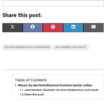
Share this post:
X
F
P
L
E
(
A
I
I
M
T
C
N
N
A
NOTFALLHAMMER EVOLUTION KAUFEN
NOTHAMMER-SPEZIALIST
W
E
T
K
I
I
B
E
E
L
T
O
R
D
T
O
E
I
Table of Contents
Warum Sie den Notfallhammer Evolution kaufen sollten
E
K
S
N
Jetzt handeln: Bestellen Sie Ihren Nothammer noch heute
Share this post:
R
T
)